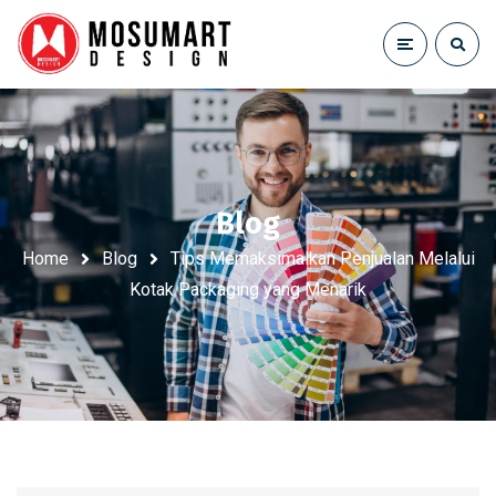
Blog
Home
Blog
Tips Memaksimalkan Penjualan Melalui
Kotak Packaging yang Menarik