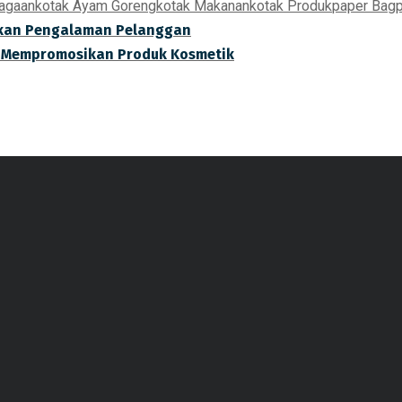
iagaan
kotak Ayam Goreng
kotak Makanan
kotak Produk
paper Bag
tkan Pengalaman Pelanggan
 Mempromosikan Produk Kosmetik