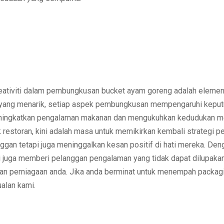
eativiti dalam pembungkusan bucket ayam goreng
adalah elemen 
yang menarik, setiap aspek pembungkusan mempengaruhi keputu
ningkatkan pengalaman makanan dan mengukuhkan kedudukan me
 restoran, kini adalah masa untuk
memikirkan kembali strategi 
nggan tetapi juga meninggalkan kesan positif di hati mereka. D
juga memberi pelanggan pengalaman yang tidak dapat dilupakan
n perniagaan anda. Jika anda berminat untuk menempah packagin
alan kami.