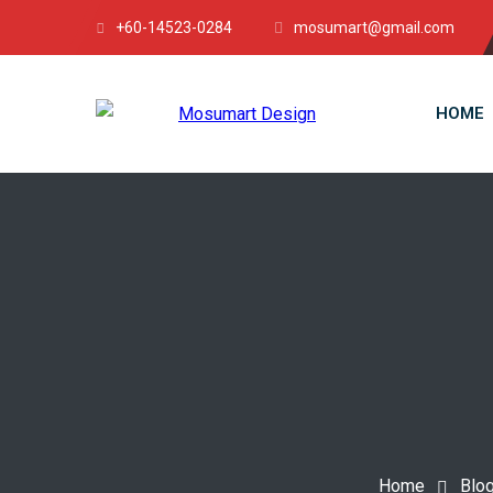
+60-14523-0284
mosumart@gmail.com
HOME
Home
Blo