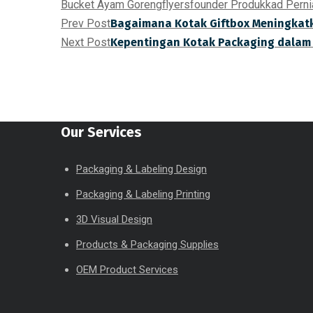
Bucket Ayam Goreng
flyers
founder Produk
kad Pern
Prev Post
Bagaimana Kotak Giftbox Meningka
Next Post
Kepentingan Kotak Packaging dalam
Our Services
Packaging & Labeling Design
Packaging & Labeling Printing
3D Visual Design
Products & Packaging Supplies
OEM Product Services