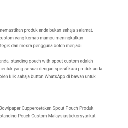
 memastikan produk anda bukan sahaja selamat,
takan custom yang kemas mampu meningkatkan
ategik dan mesra pengguna boleh menjadi
anda, standing pouch with spout custom adalah
 bentuk yang sesuai dengan spesifikasi produk anda.
leh klik sahaja button WhatsApp di bawah untuk
 Bowl
paper Cup
percetakan Spout Pouch Produk
standing Pouch Custom Malaysia
sticker
syarikat