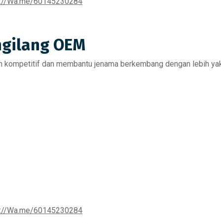
s://Wa.me/60145230284
ngilang OEM
 kompetitif dan membantu jenama berkembang dengan lebih yak
s://Wa.me/60145230284