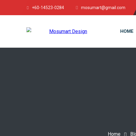
+60-14523-0284
mosumart@gmail.com
HOME
Home
Bl