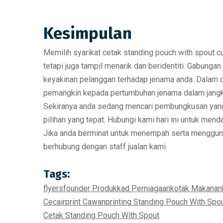
Kesimpulan
Memilih syarikat cetak standing pouch with spout 
tetapi juga tampil menarik dan beridentiti. Gabung
keyakinan pelanggan terhadap jenama anda. Dalam
pemangkin kepada pertumbuhan jenama dalam jangk
Sekiranya anda sedang mencari pembungkusan yang l
pilihan yang tepat.
Hubungi kami hari ini untuk mend
Jika anda berminat untuk menempah serta menggunak
berhubung dengan staff jualan kami.
Tags:
flyers
founder Produk
kad Perniagaan
kotak Makanan
Cecair
print Cawan
printing Standing Pouch With Spo
Cetak Standing Pouch With Spout