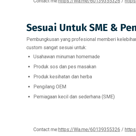
Contact me:
https://Wa.me/60139355326
/
http
Sesuai Untuk SME & Pe
Pembungkusan yang profesional memberi kelebihan
custom sangat sesuai untuk:
Usahawan minuman homemade
Produk sos dan pes masakan
Produk kesihatan dan herba
Pengilang OEM
Perniagaan kecil dan sederhana (SME)
Contact me:
https://Wa.me/60139355326
/
http