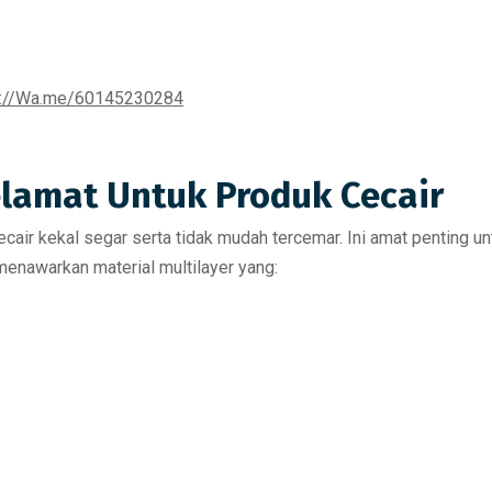
s://Wa.me/60145230284
elamat Untuk Produk Cecair
ecair kekal segar serta tidak mudah tercemar.
Ini amat penting u
enawarkan material multilayer yang: