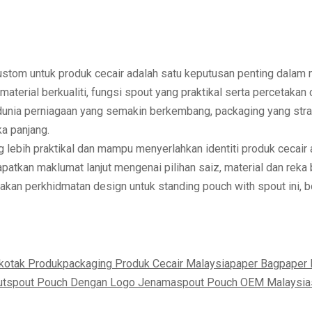
custom untuk produk cecair adalah satu keputusan penting dalam
an material berkualiti, fungsi spout yang praktikal serta perce
 dunia perniagaan yang semakin berkembang,
packaging yang str
a panjang.
ebih praktikal dan mampu menyerlahkan identiti produk cecair 
apatkan maklumat lanjut mengenai pilihan saiz, material dan reka
an perkhidmatan design untuk standing pouch with spout ini, bo
kotak Produk
packaging Produk Cecair Malaysia
paper Bag
paper
ut
spout Pouch Dengan Logo Jenama
spout Pouch OEM Malaysia