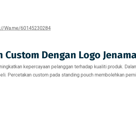
s://Wa.me/60145230284
n Custom Dengan Logo Jenam
ngkatkan kepercayaan pelanggan terhadap kualiti produk.
Dalam
beli. Percetakan custom pada standing pouch membolehkan perni