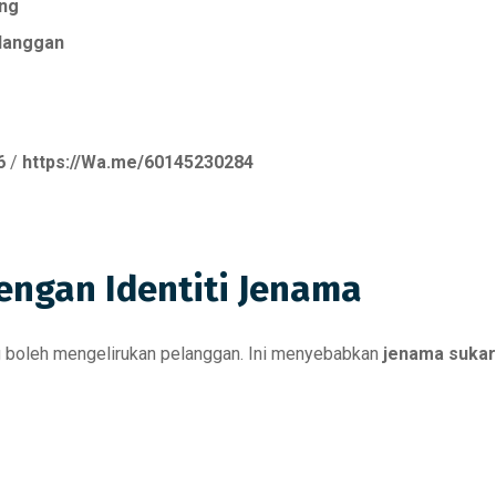
ing
langgan
6
/
https://Wa.me/60145230284
Dengan Identiti Jenama
ng boleh mengelirukan pelanggan. Ini menyebabkan
jenama sukar 