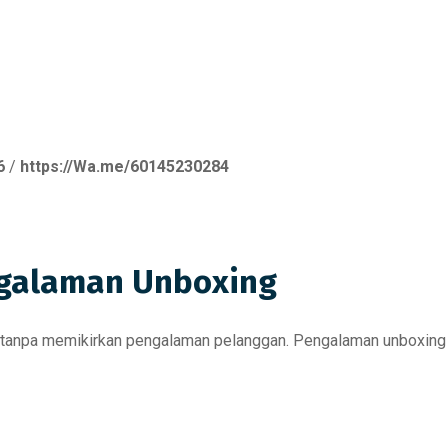
6
/
https://Wa.me/60145230284
ngalaman Unboxing
r tanpa memikirkan pengalaman pelanggan. Pengalaman unboxin