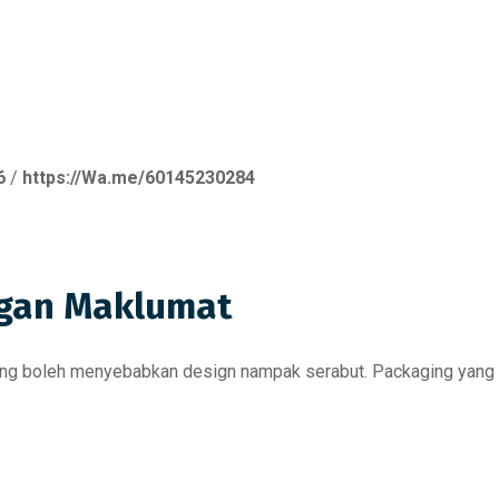
6
/
https://Wa.me/60145230284
ngan Maklumat
ging boleh menyebabkan design nampak serabut. Packaging yang 