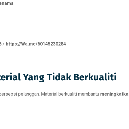
jenama
6
/
https://Wa.me/60145230284
rial Yang Tidak Berkualiti
persepsi pelanggan. Material berkualiti membantu
meningkatkan