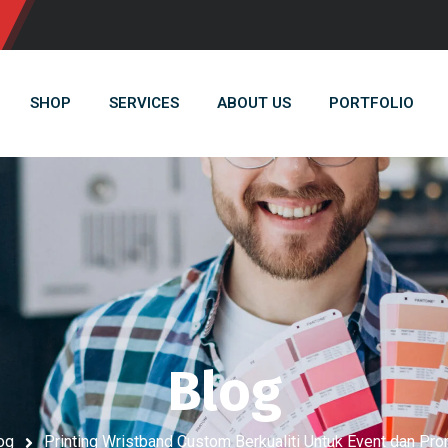
SHOP
SERVICES
ABOUT US
PORTFOLIO
Blog
og
Printing Wristband Custom Berkualiti Untuk Event dan P