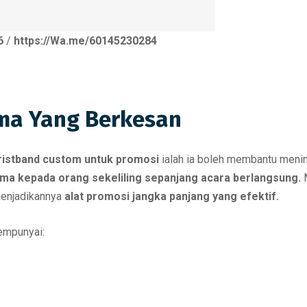
6
/
https://Wa.me/60145230284
ama Yang Berkesan
ristband custom untuk promosi
ialah ia boleh membantu menin
a kepada orang sekeliling sepanjang acara berlangsung.
M
menjadikannya
alat promosi jangka panjang yang efektif.
empunyai: