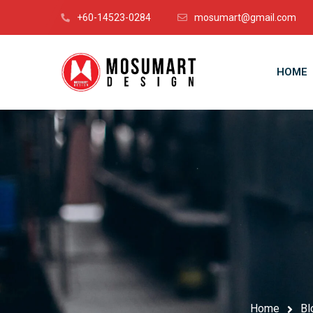
+60-14523-0284
mosumart@gmail.com
HOME
Home
Bl