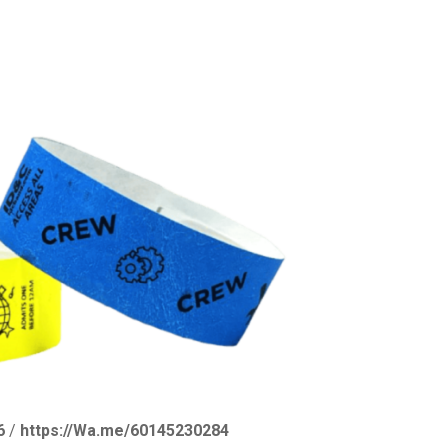
6
/
https://Wa.me/60145230284