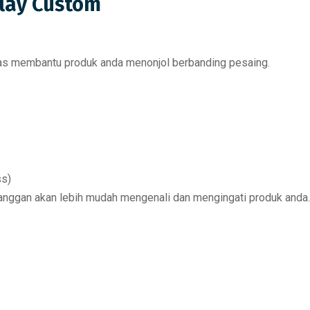
lay Custom
elas membantu produk anda
menonjol berbanding pesaing
.
ss)
langgan akan lebih mudah
mengenali dan mengingati produk anda
.