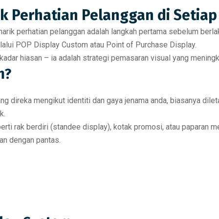
k Perhatian Pelanggan di Setiap
arik perhatian pelanggan
adalah langkah pertama sebelum berlaku
lalui
POP Display Custom
atau
Point of Purchase Display
.
adar hiasan – ia adalah strategi pemasaran visual yang
meningk
m?
ng direka mengikut
identiti dan gaya jenama anda
, biasanya dile
uk
.
perti
rak berdiri (standee display), kotak promosi, atau paparan me
gan dengan pantas
.