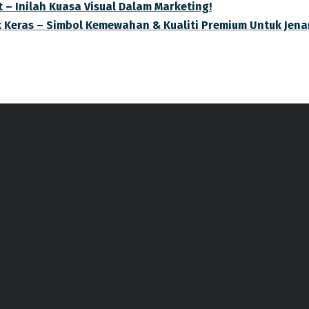
 – Inilah Kuasa Visual Dalam Marketing!
k Keras – Simbol Kemewahan & Kualiti Premium Untuk Jen