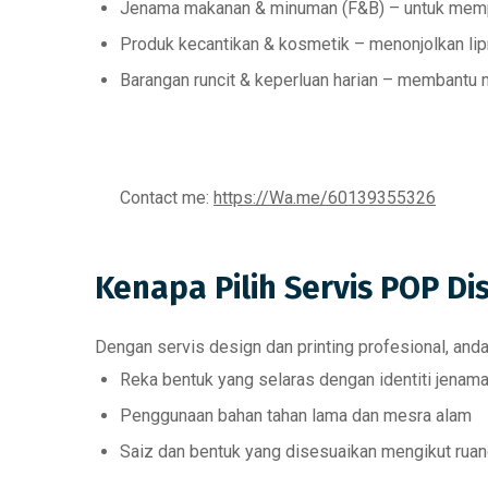
Jenama makanan & minuman (F&B)
– untuk memp
Produk kecantikan & kosmetik
– menonjolkan lip
Barangan runcit & keperluan harian
– membantu me
Contact me:
https://Wa.me/60139355326
Kenapa Pilih Servis POP Di
Dengan servis
design dan printing profesional
, and
Reka bentuk yang
selaras dengan identiti jenam
Penggunaan
bahan tahan lama dan mesra alam
Saiz dan bentuk yang
disesuaikan mengikut rua