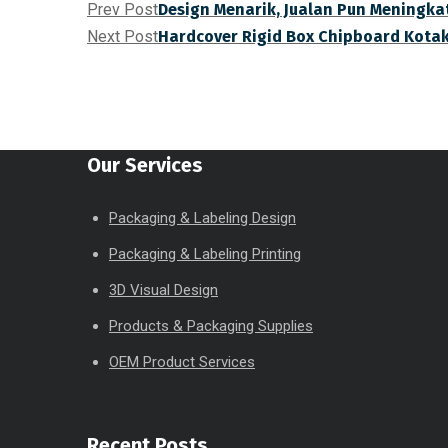
Prev Post
Design Menarik, Jualan Pun Meningkat
Next Post
Hardcover Rigid Box Chipboard Kota
Our Services
Packaging & Labeling Design
Packaging & Labeling Printing
3D Visual Design
Products & Packaging Supplies
OEM Product Services
Recent Posts