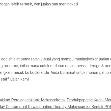
nggan lebih tertarik, dan
jualan pun meningkat!
a adalah
alat pemasaran visual yang mampu meningkatkan jualan
ang promosi
, inilah masa untuk melabur dalam
servis design & pri
langkah masuk ke kedai anda. Anda berminat untuk menempah pro
taff jualan kami.
duk
kad Perniagaan
kotak Makanan
kotak Produk
paparan Kedai Men
lay Custom
print Cawan
printing Display Malaysia
reka Bentuk PO