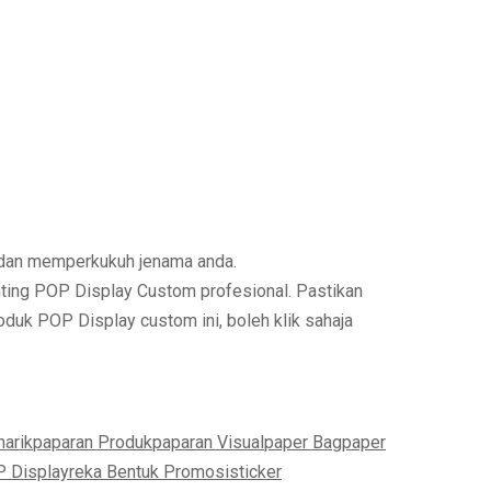
 dan memperkukuh jenama anda.
nting POP Display Custom profesional.
Pastikan
duk POP Display custom ini, boleh klik sahaja
arik
paparan Produk
paparan Visual
paper Bag
paper
P Display
reka Bentuk Promosi
sticker