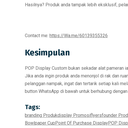
Hasilnya?
Produk anda tampak lebih eksklusif
, pela
Contact me:
https://Wa.me/60139355326
Kesimpulan
POP Display Custom
bukan sekadar alat pameran i
Jika anda ingin
produk anda menonjol di rak dan ru
pelanggan
nampak, ingat dan tertarik
setiap kali me
button WhatsApp di bawah untuk berhubung dengan s
Tags:
branding Produk
display Promosi
flyers
founder Pro
Bowl
paper Cup
Point Of Purchase Display
POP Disp