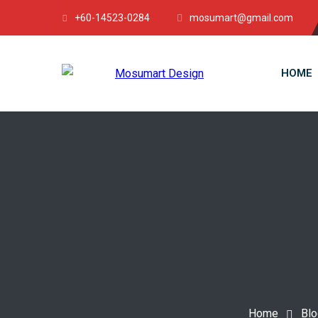
+60-14523-0284
mosumart@gmail.com
HOME
Home
Blo