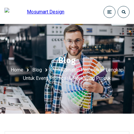
Blog
Home
Blog
Perkhidmatan Percetakan Lengkap
Untuk Event, Promosi & Packaging Produk