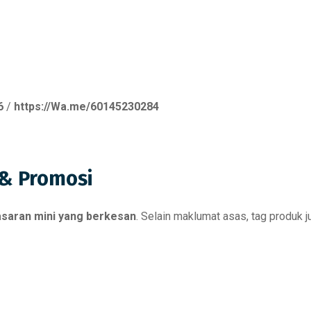
6
/
https://Wa.me/60145230284
 & Promosi
asaran mini yang berkesan
. Selain maklumat asas, tag produk j
e