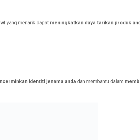
owl
yang menarik dapat
meningkatkan daya tarikan produk and
cerminkan identiti jenama anda
dan membantu dalam
membin
gan Jelas