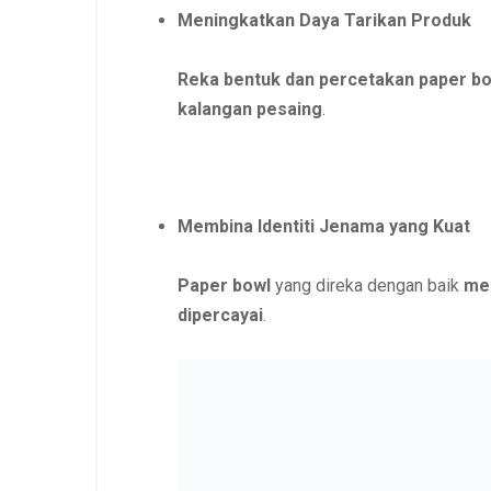
Meningkatkan Daya Tarikan Produk
Reka bentuk dan percetakan paper b
kalangan pesaing
.
Membina Identiti Jenama yang Kuat
Paper bowl
yang
direka dengan baik
men
dipercayai
.
Menyampaikan Maklumat Jenama den