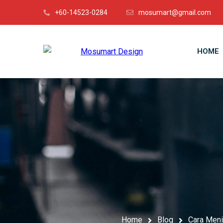
+60-14523-0284
mosumart@gmail.com
HOME
Home
Blog
Cara Meni