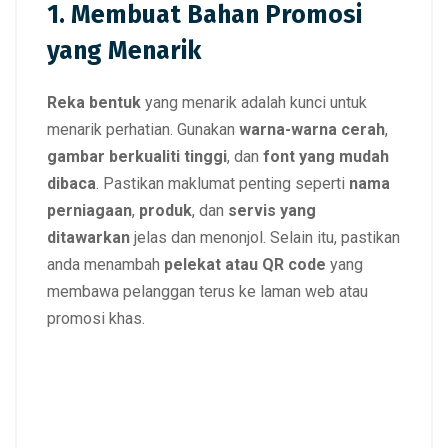
1.
Membuat Bahan Promosi
yang Menarik
Reka bentuk
yang menarik adalah kunci untuk
menarik perhatian. Gunakan
warna-warna cerah
,
gambar berkualiti tinggi
, dan
font yang mudah
dibaca
. Pastikan maklumat penting seperti
nama
perniagaan
,
produk
, dan
servis yang
ditawarkan
jelas dan menonjol. Selain itu, pastikan
anda menambah
pelekat atau QR code
yang
membawa pelanggan terus ke laman web atau
promosi khas.