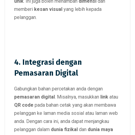
unik
. Ini juga boleh menambah
dimensi
dan
memberi
kesan visual
yang lebih kepada
pelanggan.
4.
Integrasi dengan
Pemasaran Digital
Gabungkan bahan percetakan anda dengan
pemasaran digital
. Misalnya, masukkan
link
atau
QR code
pada bahan cetak yang akan membawa
pelanggan ke laman media sosial atau laman web
anda. Dengan cara ini, anda dapat menjangkau
pelanggan dalam
dunia fizikal
dan
dunia maya