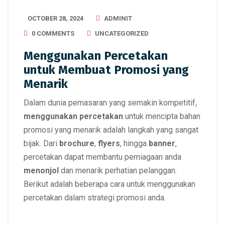
OCTOBER 28, 2024
ADMINIT
0 COMMENTS
UNCATEGORIZED
Menggunakan Percetakan
untuk Membuat Promosi yang
Menarik
Dalam dunia pemasaran yang semakin kompetitif,
menggunakan percetakan
untuk mencipta bahan
promosi yang menarik adalah langkah yang sangat
bijak. Dari
brochure
,
flyers
, hingga
banner
,
percetakan dapat membantu perniagaan anda
menonjol
dan menarik perhatian pelanggan.
Berikut adalah beberapa cara untuk menggunakan
percetakan dalam strategi promosi anda.