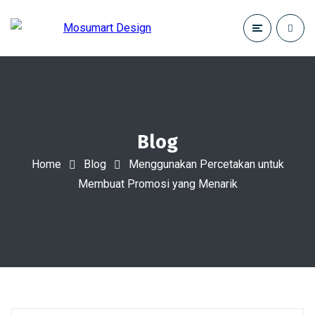
Blog
Home
Blog
Menggunakan Percetakan untuk
Membuat Promosi yang Menarik