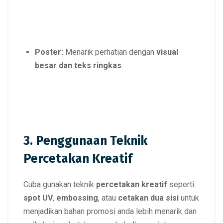
Poster:
Menarik perhatian dengan
visual
besar dan teks ringkas
.
3.
Penggunaan Teknik
Percetakan Kreatif
Cuba gunakan teknik
percetakan kreatif
seperti
spot UV
,
embossing
, atau
cetakan dua sisi
untuk
menjadikan bahan promosi anda lebih menarik dan