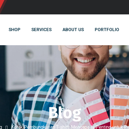
SHOP
SERVICES
ABOUT US
PORTFOLIO
Blog
g
Kotak Pembungkusan T-shirt: Mengapa Ia Penting untuk P