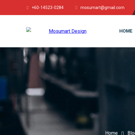
+60-14523-0284
mosumart@gmail.com
HOME
Home
Blo