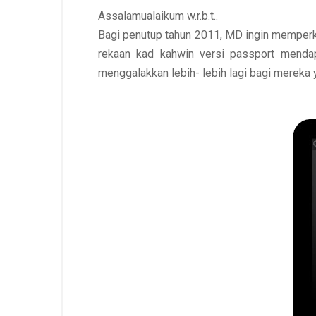
Assalamualaikum w.r.b.t..
Bagi penutup tahun 2011,
MD
ingin memperk
rekaan
kad kahwin versi passport
mendapa
menggalakkan lebih- lebih lagi bagi merek