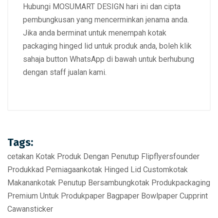
Hubungi MOSUMART DESIGN hari ini dan cipta
pembungkusan yang mencerminkan jenama anda
.
Jika anda berminat untuk menempah kotak
packaging hinged lid untuk produk anda, boleh klik
sahaja button WhatsApp di bawah untuk berhubung
dengan staff jualan kami.
Tags:
cetakan Kotak Produk Dengan Penutup Flip
flyers
founder
Produk
kad Perniagaan
kotak Hinged Lid Custom
kotak
Makanan
kotak Penutup Bersambung
kotak Produk
packaging
Premium Untuk Produk
paper Bag
paper Bowl
paper Cup
print
Cawan
sticker