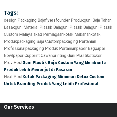
Tags:
design Packaging Baja
flyers
founder Produk
guni Baja Tahan
Lasak
guni Material Plastik Baja
guni Plastik Baja
guni Plastik
Custom Malaysia
kad Perniagaan
kotak Makanan
kotak
Produk
packaging Baja Custom
packaging Pertanian
Profesional
packaging Produk Pertanian
paper Bag
paper
Bowl
paper Cup
print Cawan
printing Guni Plastik
sticker
Prev Post
Guni Plastik Baja Custom Yang Membantu
Produk Lebih Menonjol di Pasaran
Next Post
Kotak Packaging Minuman Detox Custom
Untuk Branding Produk Yang Lebih Profesional
Our Services