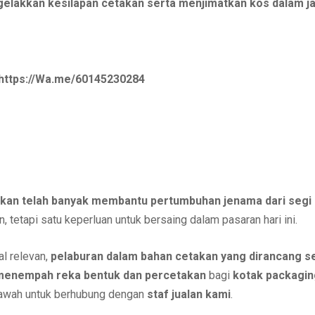
elakkan kesilapan cetakan serta menjimatkan kos dalam j
https://Wa.me/60145230284
akan telah banyak membantu pertumbuhan jenama dari segi
n, tetapi satu keperluan untuk bersaing dalam pasaran hari ini.
l relevan,
pelaburan dalam bahan cetakan yang dirancang se
menempah reka bentuk dan percetakan
bagi
kotak packagin
 bawah untuk berhubung dengan
staf jualan kami
.