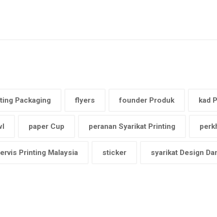
ting Packaging
flyers
founder Produk
kad 
wl
paper Cup
peranan Syarikat Printing
perk
ervis Printing Malaysia
sticker
syarikat Design Dan