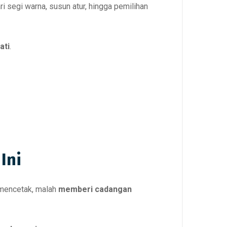
ari segi warna, susun atur, hingga pemilihan
ati
.
Ini
 mencetak, malah
memberi cadangan