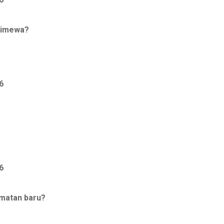
timewa?
6
6
matan baru?