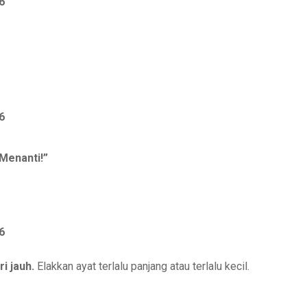
6
6
Menanti!”
6
i jauh.
Elakkan ayat terlalu panjang atau terlalu kecil.