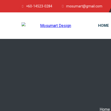
+60-14523-0284
mosumart@gmail.com
HOME
Home