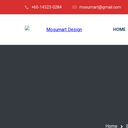
+60-14523-0284
mosumart@gmail.com
HOME
Home