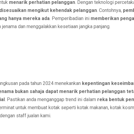
ntuk
menarik perhatian pelanggan
. Dengan teknologi percetak
isesuaikan mengikut kehendak pelanggan
. Contohnya,
pemb
yang hanya mereka ada
. Pemperibadian ini
memberikan pengala
 jenama dan menggalakkan kesetiaan jangka panjang.
mbungkusan pada tahun 2024 menekankan
kepentingan keseimban
enama bukan sahaja dapat menarik perhatian pelanggan te
ial
. Pastikan anda menganggap trend ini dalam
reka bentuk pe
berminat untuk membuat kotak seperti kotak makanan, kotak kosme
engan staff jualan kami.