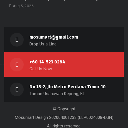
Aug 5, 2026
mosumart@gmail.com
Drop Us a Line
+60 14-523 0284
Call Us Now
No.18-2, Jln Metro Perdana Timur 10
Taman Usahawan Kepong, KL
© Copyright
Mosumart Design 202004001233 (LLP0024008-LGN)
All rights reserved.