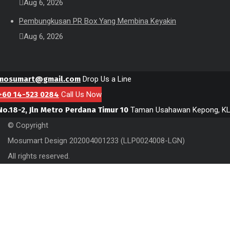
Aug 6, 2026
Pembungkusan PR Box Yang Membina Keyakin
Aug 6, 2026
mosumart@gmail.com
Drop Us a Line
+60 14-523 0284
Call Us Now
No.18-2, Jln Metro Perdana Timur 10
Taman Usahawan Kepong, K
© Copyright
Mosumart Design 202004001233 (LLP0024008-LGN)
All rights reserved.