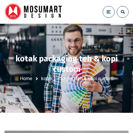
kotak packaging teh & kopi
custom
Home
kotak packaging teh & kopi custom