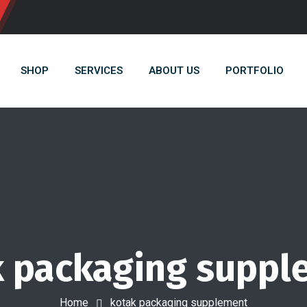
SHOP
SERVICES
ABOUT US
PORTFOLIO
k packaging suppl
Home
kotak packaging supplement