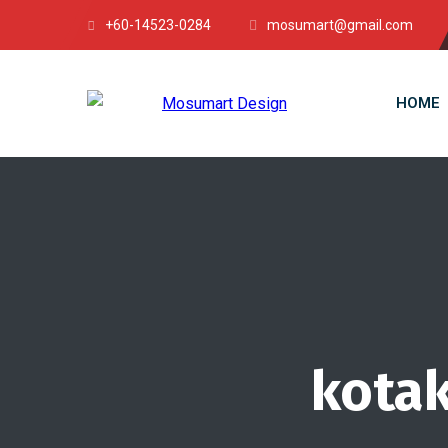
+60-14523-0284
mosumart@gmail.com
HOME
kota