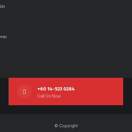
 Un
min
+60 14-523 0284
Call Us Now
© Copyright